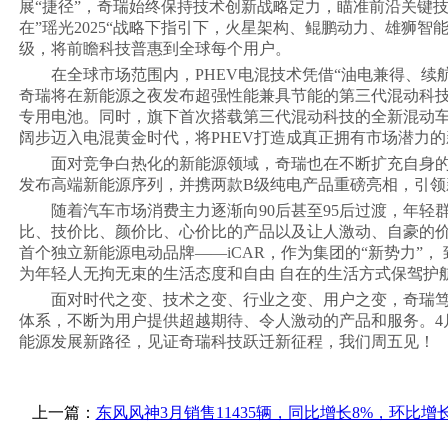
展“捷径”，奇瑞始终保持技术创新战略定力，瞄准前沿关键
在”瑶光2025“战略下指引下，火星架构、鲲鹏动力、雄狮
级，将前瞻科技普惠到全球每个用户。
在全球市场范围内，PHEV电混技术凭借“油电兼得、
奇瑞将在新能源之夜发布超强性能兼具节能的第三代混动科
专用电池。同时，旗下首次搭载第三代混动科技的全新混动车型
阔步迈入电混黄金时代，将PHEV打造成真正拥有市场潜力
面对竞争白热化的新能源领域，奇瑞也在不断扩充自身
发布高端新能源序列，并携两款B级纯电产品重磅亮相，引领
随着汽车市场消费主力逐渐向90后甚至95后过渡，年
比、技价比、颜价比、心价比的产品以及让人激动、自豪的价
首个独立新能源电动品牌——iCAR，作为集团的“新势力”
为年轻人无拘无束的生活态度和自由 自在的生活方式保驾护
面对时代之变、技术之变、行业之变、用户之变，奇瑞
体系，不断为用户提供超越期待、令人激动的产品和服务。4月7
能源发展新路径，见证奇瑞科技跃迁新征程，我们周五见！
上一篇：
东风风神3月销售11435辆，同比增长8%，环比增长