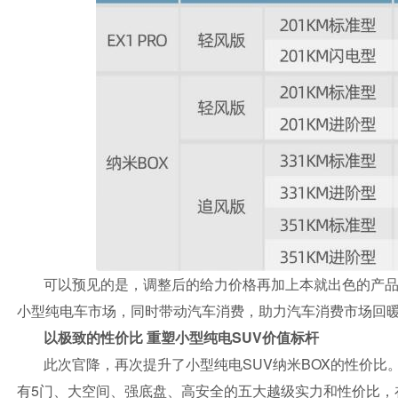
可以预见的是，调整后的给力价格再加上本就出色的产
小型纯电车市场，同时带动汽车消费，助力汽车消费市场回
以极致的性价比 重塑小型纯电SUV价值标杆
此次官降，再次提升了小型纯电SUV纳米BOX的性价比
有5门、大空间、强底盘、高安全的五大越级实力和性价比，