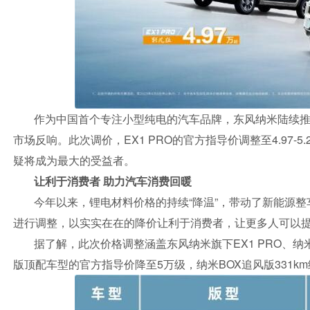
作为中国首个专注小型纯电的汽车品牌，东风纳米陆续推出
市场反响。此次调价，EX1 PRO的官方指导价调整至4.97-5.
疑将成为最大的受益者。
让利于消费者 助力汽车消费回暖
今年以来，锂电材料价格的持续“降温”，带动了新能源
进行调整，以实实在在的降价让利于消费者，让更多人可以
据了解，此次价格调整涵盖东风纳米旗下EX1 PRO、纳
版顶配车型的官方指导价降至5万级，纳米BOX追风版331k