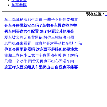
购车参谋
现在位置：
车上隐藏秘密逃生暗道 一辈子不用但要知道
开车开得慢就安全吗？细数开车慢这些危害
买车别买这六个配置 除了好看没其他用处
爱车被套牌无辜背黑锅 教你三招解决问题
老司机都来看看，你真的开对手动挡车型了吗?
你真会用雨刷器吗 这东西不起眼但仍要注意
轮胎上彩色小点竟与车身震动有关 你了解吗
只需一个动作 雨雪天再也不担心弄湿车内
这五样东西必须从车里扔出去 白送也不能要