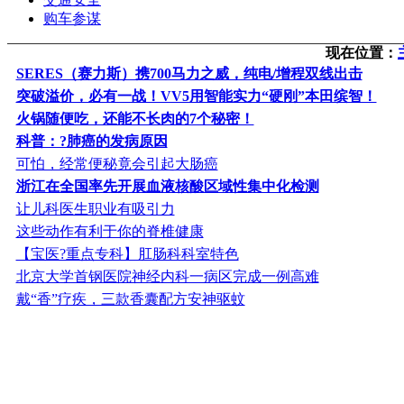
购车参谋
现在位置：
SERES（赛力斯）携700马力之威，纯电/增程双线出击
突破溢价，必有一战！VV5用智能实力“硬刚”本田缤智！
火锅随便吃，还能不长肉的7个秘密！
科普：?肺癌的发病原因
可怕，经常便秘竟会引起大肠癌
浙江在全国率先开展血液核酸区域性集中化检测
让儿科医生职业有吸引力
这些动作有利于你的脊椎健康
【宝医?重点专科】肛肠科科室特色
北京大学首钢医院神经内科一病区完成一例高难
戴“香”疗疾，三款香囊配方安神驱蚊