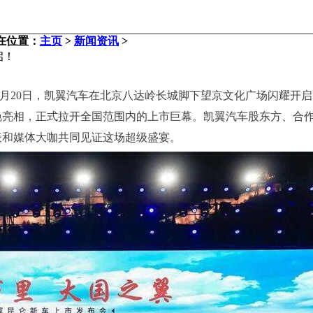
在位置：
主页
>
新闻资讯
>
启！
月20日，凯翼汽车在北京八达岭长城脚下望京文化广场闪耀开
艳亮相，正式拉开全国范围内的上市巨幕。凯翼汽车股东方、合
表和媒体大咖共同见证这场超级盛宴。