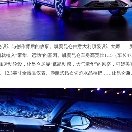
设计与创作背后的故事。凯翼昆仑由意大利顶级设计大师——罗
植入“豪华、运动”的基因。凯翼昆仑车身高宽比1.15（车长473
、20寸刀锋运动轮毂，让昆仑尽显“低趴动感，大气豪华”的风姿，可媲
屏、12.3英寸全液晶仪表、游艇式钻石切割水晶档把……让昆仑