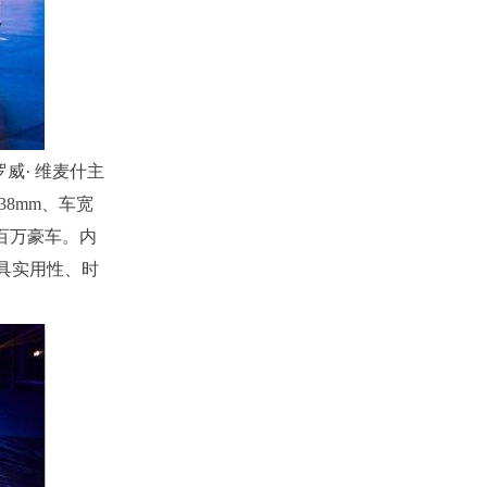
威· 维麦什主
8mm、车宽
美百万豪车。内
兼具实用性、时