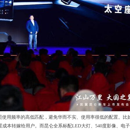
照使用频率的高低匹配，避免华而不实、使用率很低的配置。比
成本转嫁给用户。而昆仑全系标配LED大灯、540度影像、电