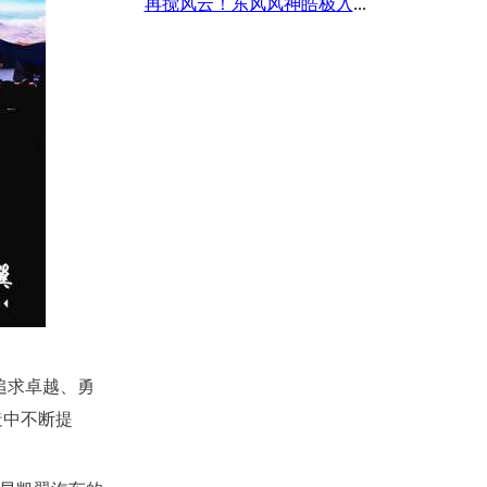
再搅风云！东风风神皓极入
...
追求卓越、勇
造中不断提