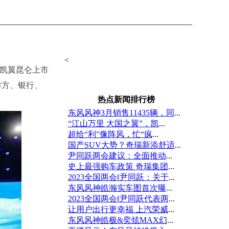
<
启凯翼昆仑上市
作方、银行、
热点新闻排行榜
东风风神3月销售11435辆，同
...
“江山万里 大国之翼”，凯
...
超给“利”像阵风，忙“疯
...
国产SUV大势？奇瑞新添舒适
...
尹同跃两会建议：全面推动
...
史上最强购车政策 奇瑞集团
...
2023全国两会‖尹同跃：关于
...
东风风神皓瀚实车图首次曝
...
2023全国两会‖尹同跃代表两
...
让用户出行更幸福 上汽荣威
...
东风风神皓极&奕炫MAX幻
...