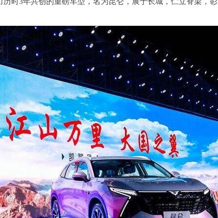
力历时3年共创的重磅车型，名为昆仑，展于长城，伫立脊梁，彰