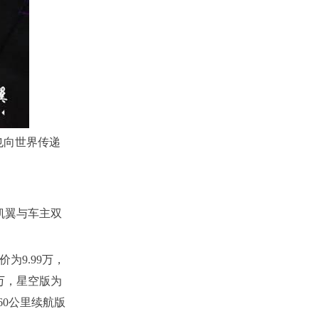
也向世界传递
凯翼与车主双
为9.99万，
99万，星空版为
260公里续航版