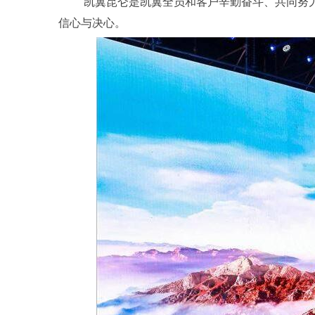
凯翼昆仑是凯翼全员和客户辛勤奋斗、共同努
信心与决心。