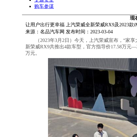
购车参谋
现
让用户出行更幸福 上汽荣威全新荣威RX9及2023款i
来源：名品汽车网 发布时间：2023-03-04
（2023年3月2日）今天，上汽荣威宣布，“家享大6
新荣威RX9共推出4款车型，官方指导价17.58万元—24
万元。