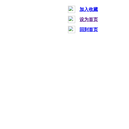
加入收藏
设为首页
回到首页