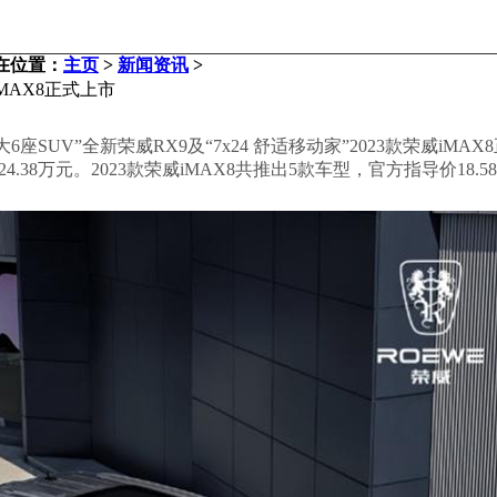
在位置：
主页
>
新闻资讯
>
MAX8正式上市
座SUV”全新荣威RX9及“7x24 舒适移动家”2023款荣威iMA
.38万元。2023款荣威iMAX8共推出5款车型，官方指导价18.58万