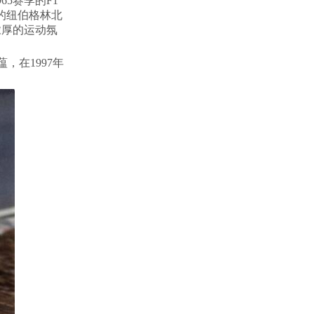
5赛季的F1
称的纽伯格林北
浓厚的运动氛
，在1997年