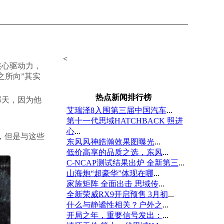
<
核心驱动力，
之所向”其实
热点新闻排行榜
那天，因为他
艾瑞泽8入围第三届中国汽车
...
第十一代思域HATCHBACK 照进
心
...
现，但是与这些
东风风神皓瀚效果图曝光
...
低价高享的品质之选，东风
...
C-NCAP测试结果出炉 全新第三
...
山海炮“超豪华”体现在哪
...
家族矩阵 全面出击 思域传
...
全新荣威RX9开启预售 3月初
...
什么与静谧性相关？户外之
...
开局之年，重要信号发出：
...