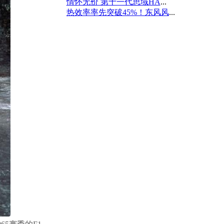
情怀无价 第十一代思域HA
...
热效率率先突破45%！东风风
...