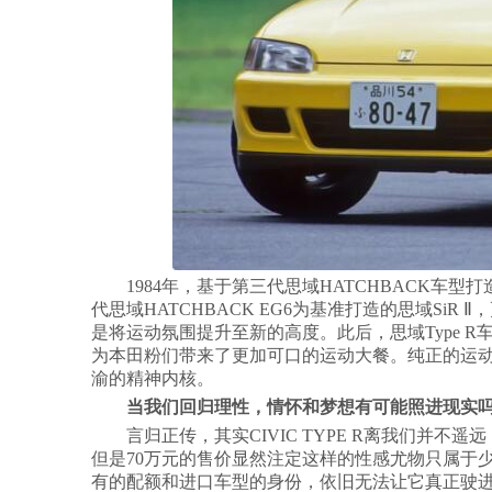
1984年，基于第三代思域HATCHBACK车型打
代思域HATCHBACK EG6为基准打造的思域SiR Ⅱ
是将运动氛围提升至新的高度。此后，思域Type R车系
为本田粉们带来了更加可口的运动大餐。纯正的运动血统
渝的精神内核。
当我们回归理性，情怀和梦想有可能照进现实
言归正传，其实CIVIC TYPE R离我们并不遥
但是70万元的售价显然注定这样的性感尤物只属于少数人
有的配额和进口车型的身份，依旧无法让它真正驶进“寻