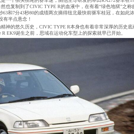
一个彻头彻尾的赛车迷，由他主导研发的本田RA272赛车在196
复制到了CIVIC TYPE R的血液中，在有着“绿色地狱”之
0秒63和7分43秒80的成绩两次摘得纽北最快前驱车桂冠，在如此
然没有半点悬念！
的悠久历史，CIVIC TYPE R本身也有着非常深厚的历史底蕴
 R EK9诞生之前，思域在运动化车型上的探索就早已开始。