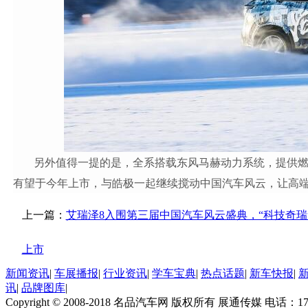
另外值得一提的是，全系搭载东风马赫动力系统，提供燃油
有望于今年上市，与皓极一起继续搅动中国汽车风云，让高
上一篇：
艾瑞泽8入围第三届中国汽车风云盛典，“科技奇瑞
上市
新闻资讯
|
车展播报
|
行业资讯
|
学车宝典
|
热点话题
|
新车快报
|
讯
|
品牌图库
|
Copyright © 2008-2018 名品汽车网 版权所有 展通传媒 电话：170