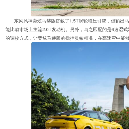
东风风神奕炫马赫版搭载了1.5T涡轮增压引擎，但输出马力
能比肩市场上主流2.0T发动机。另外，与之匹配的是6速湿
的调校方式，让奕炫马赫版的操控灵敏精准，在高速弯中能