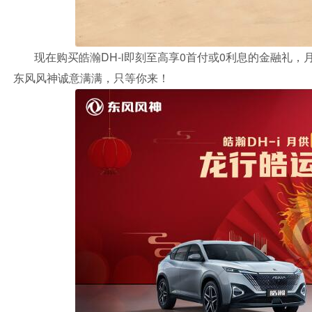
现在购买皓瀚DH-i即刻至高享0首付或0利息的金融礼，
东风风神诚意满满，只等你来！