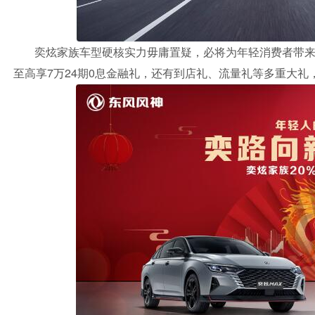
奕炫家族车型硬核实力毋庸置疑，必将为年轻消费者带
至高享7万24期0息金融礼，还有到店礼、流量礼等多重大