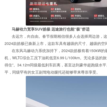
马赫动力宽享SUV皓极 远途旅行也能“极”舒适
去远方，向自由。春节假期相信很多人会选择周边游，
2024款皓极已焕新上市，这款车具有越级的尺寸、越级的空
在东风马赫动力系统加持下，2024款皓极有着150kW的
机，WLTC综合工况下油耗低至6.99 L/100km。无论
得住”。34.12m同级最低刹车距离，甚至达到豪华超跑级水平
平，同级罕有的女王副驾电动腿托还能够带来尊崇享受。