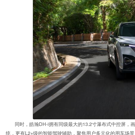
同时，皓瀚DH-i拥有同级最大的13.2寸瀑布式中控屏，画面
统，更有L2+级的智能驾驶辅助，聚焦用户多元化的用车场