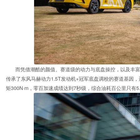
而凭借潮酷的颜值、赛道级的动力与底盘操控，以及丰富
传承了东风马赫动力1.5T发动机+冠军底盘调校的赛道基因，
矩300N·m，零百加速成绩达到7秒级，综合油耗百公里只有5.