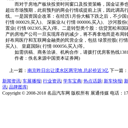
而对于房地产板块投资时间窗口及投资策略，国金证券也
超出市场预期，此前预判的两会行情或提前上演，因此调高行
线。一是国资国企改革：在经历1月份大幅下跌之后，不少国
行情 000029,买入)、 深振业A( 行情 000006,买入)、 沙河股份
置业( 行情 002305,买入)等。二是转型类个股：信贷
产的房地产公司一旦实现库存的减少，将不再拿地而是布局
好布局医疗和互联网金融类的民营企业，包括 绿景控股( 行情 000502,
买入)、 皇庭国际( 行情 000056,买入)等。
如需供稿、商务洽谈、机构合作，请拨打优房客热线138179
作者：佚名来源中国资本证券网)
上一篇：
南京昨日出让溧水区两宅地 总起价近3亿
下一篇：
新闻资讯
|
车展播报
|
行业资讯
|
学车宝典
|
热点话题
|
新车快报
|
讯
|
品牌图库
|
Copyright © 2008-2018 名品汽车网 版权所有 展通传媒 电话：170