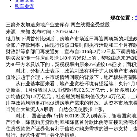
购车参谋
现在位置：
三箭齐发加速房地产业去库存 两主线掘金受益股
来源：未知 发布时间：2016-04-10
继月初下调首付比例后，房地产市场近日再迎两项新的刺激政策
金账户存款利率，由现行按照归集时间执行活期和三个月存款
财政部等多部门再发通知，宣布自2016年2月22日起下调
购买家庭惟一住房面积为140平方米以上的，契税由原来3%
为90平方米及以下的，契税税率由原来2%减按1%征收；面积
对此，分析人士表示，政策刺激有利于扩大房地产市场有
值逐步趋于合理，在市场情绪回暖的背景下，地产板块有望
从行业基本面来看，地产业宽松环境有望延续；央行2月1
史新高。1月份我国人民币贷款增加2.51万亿元，同比多增1.
加均值仅为1.3万亿元，社会融资增量均值仅为2.4万亿元
库存政策均能更好地促进房地产需求的释放。从资本市场来看
当资金大量流入A股后，自然会促使股指上涨。
对此， 国金证券( 行情 600109,买入)则表示，随着
产行业，降低购房贷款利率和降低首付款比例等直接刺激需
住房贷款资产证券化有利于信贷对购房需求的进一步支持，
银行、经营性资产证券化等措施。