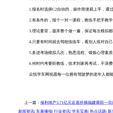
1.报名时选择C2自动挡，操作简便易上手，通
2.有条件的，报个一对一课程，教练手把手教学
3.理论要背，题库整个做一遍，保证每次模拟都在
4.只要有时间就去驾校练练车，看别人练对自己
5.多进考场模拟几次，熟悉流程、锻炼心理素质
6.何时约考要听教练，技术到家再考试，不浪费
众悦学车网祝愿每一位拥有驾驶梦的老年人都能顺
上一篇：
保利地产3.71亿元近底价摘福建莆田一
新闻资讯
|
车展播报
|
行业资讯
|
学车宝典
|
热点话题
|
新