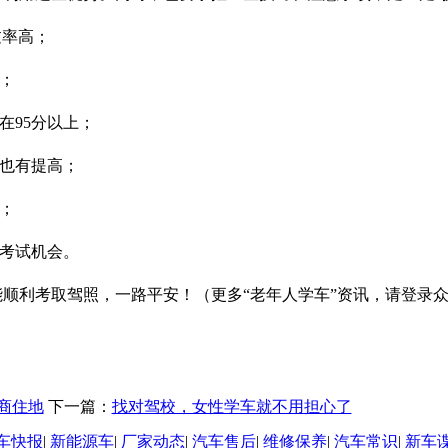
过率高；
；
95分以上；
也有提高；
；
考试机会。
利考取驾照，一路平安！（更多“老年人学车”资讯，请登录众
宗商住地
下一篇：
找对驾校，女性学车就不用担心了
车快报
|
新能源车
|
厂家动态
|
汽车售后
|
维修保养
|
汽车常识
|
新车