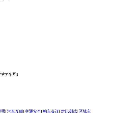
悦学车网）
谍照
|
汽车互联
|
交通安全
|
购车参谋
|
对比测试
|
区域车