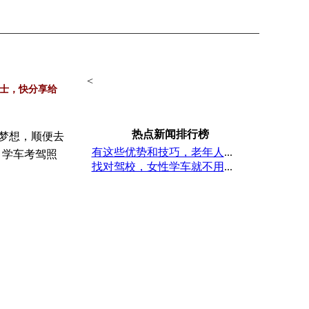
<
士，快分享给
热点新闻排行榜
梦想，顺便去
有这些优势和技巧，老年人
...
，学车
考驾照
找对驾校，女性学车就不用
...