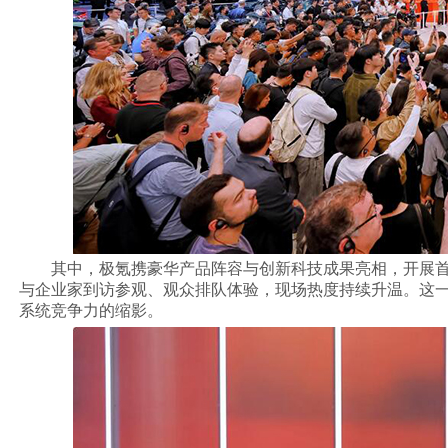
其中，极氪携豪华产品阵容与创新科技成果亮相，开展
与企业家到访参观、观众排队体验，现场热度持续升温。这
系统竞争力的缩影。