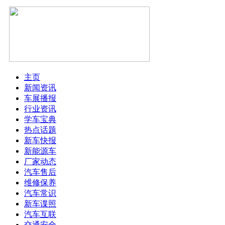
主页
新闻资讯
车展播报
行业资讯
学车宝典
热点话题
新车快报
新能源车
厂家动态
汽车售后
维修保养
汽车常识
新车谍照
汽车互联
交通安全