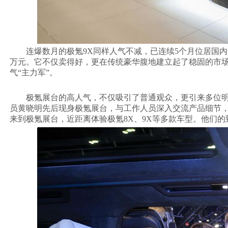
连爆数月的极氪9X同样人气不减，已连续5个月位居国内
万元。它不仅卖得好，更在传统豪华腹地建立起了稳固的市
气“主力军”。
极氪展台的高人气，不仅吸引了普通观众，更引来多位
员黄晓明先后现身极氪展台，与工作人员深入交流产品细节，
来到极氪展台，近距离体验极氪8X、9X等多款车型。他们