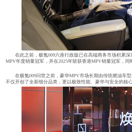
在此之前，极氪009六座行政版已在高端商务市场积累深
MPV年度销量冠军，并在2025年斩获香港MPV销量冠军，
在极氪009问世之前，豪华MPV市场长期由传统燃油车
不仅开创了全新细分品类，更以极致性能、豪华与安全的核心