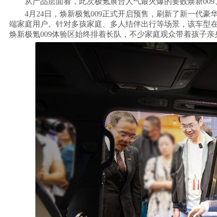
从产品层面看，此次极氪展台人气最火爆的要数焕新009
4月24日，焕新极氪009正式开启预售，刷新了新一代豪华
端家庭用户。针对多孩家庭、多人结伴出行等场景，该车型
焕新极氪009体验区始终排着长队，不少家庭观众带着孩子