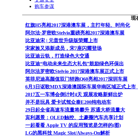
购车参谋
现
红旗H5亮相2017深港澳车展，主打年轻、时尚化
阿尔法·罗密欧Stelvio重磅亮相2017深港澳车展
比亚迪宋 | 元盖世升级版荣耀上市
宋家族又添新成员，宋7座闪耀登场
比亚迪云轨，打造绿色大交通
比亚迪“电动未来生态大礼包”鼓励绿色环保出
阿尔法罗密欧Stelvio 2017深港澳车展正式上市
英菲尼迪高颜值双门轿跑Q60亮相2017深圳车展
6月3日讴歌MDX深港澳国际车展华南区域正式上市
2017五一车博会倒计时4天 观展攻略新鲜出炉
并不是玩具 爱卡试驾众泰E200纯电动车
29日起全省高速车流量将攀升 苏通大桥流量大
宾利愿景：OLED触控、土豪圈汽车共享计划
一起看看 Apple TV 的应用预览是怎样的(图)
LG的黑科技 Magic Slot/Always-On解析