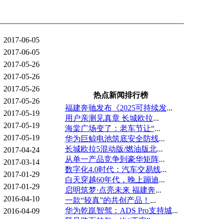
2017-06-05
2017-06-05
2017-05-26
2017-05-26
2017-05-26
热点新闻排行榜
2017-05-26
福建奔驰发布《2025可持续发
...
2017-05-19
用户亲测见真章 长城欧拉
...
2017-05-19
海棠广场变了：老车节让“
...
2017-05-19
华为巨鲸电池筑底安全防线
...
长城欧拉5混动版/燃油版北
...
2017-04-24
从单一产品竞争到豪华矩阵
...
2017-03-14
数字化4.0时代：汽车交易线
...
2017-01-29
白天穿越60年代，晚上蹦迪
...
2017-01-29
启明筑梦·点亮未来 福建奔
...
2016-04-10
一款“较真”的共创产品！
...
华为乾崑智驾：ADS Pro支持城
...
2016-04-09